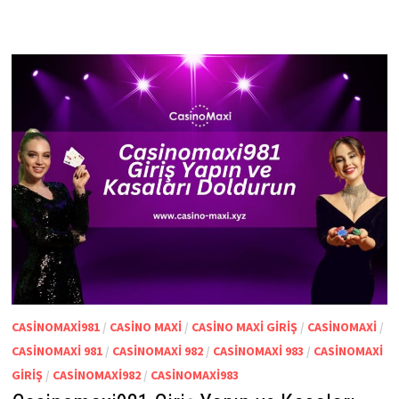
CASINOMAXI981
/
CASINO MAXI
/
CASINO MAXI GIRIŞ
/
CASINOMAXI
/
CASINOMAXI 981
/
CASINOMAXI 982
/
CASINOMAXI 983
/
CASINOMAXI
GIRIŞ
/
CASINOMAXI982
/
CASINOMAXI983