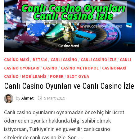
CASINO MAXI
/
BETS10
/
CANLI CASINO
/
CANLI CASINO İZLE
/
CANLI
CASINO OYUNLARI
/
CASINO
/
CASINO METROPOL
/
CASINOMAXI
CASINO
/
MOBILBAHIS
/
POKER
/
SLOT OYNA
Canlı Casino Oyunları ve Canlı Casino İzle
by
Ahmet
5 Mart 2019
Canlı casino oyunlarını oynamadan önce hiç bir ücret
ödemeden oyunlar hakkında bilgi sahibi olmak
istiyorsan, Türkiye’nin en güvenilir canlı casino
sitelerinde canlı casino izle. Son …