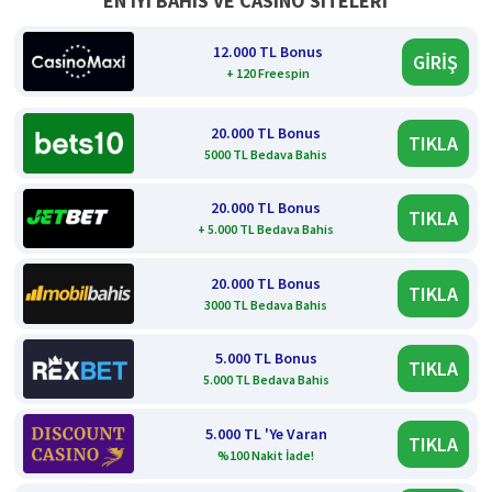
EN IYI BAHIS VE CASINO SITELERI
12.000 TL Bonus
GİRİŞ
+ 120 Freespin
20.000 TL Bonus
TIKLA
5000 TL Bedava Bahis
20.000 TL Bonus
TIKLA
+ 5.000 TL Bedava Bahis
20.000 TL Bonus
TIKLA
3000 TL Bedava Bahis
5.000 TL Bonus
TIKLA
5.000 TL Bedava Bahis
5.000 TL 'Ye Varan
TIKLA
%100 Nakit İade!