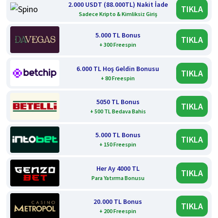
2.000 USDT (88.000TL) Nakit İade
TIKLA
Sadece Kripto & Kimliksiz Giriş
5.000 TL Bonus
TIKLA
+ 300 Freespin
6.000 TL Hoş Geldin Bonusu
TIKLA
+ 80 Freespin
5050 TL Bonus
TIKLA
+ 500 TL Bedava Bahis
5.000 TL Bonus
TIKLA
+ 150 Freespin
Her Ay 4000 TL
TIKLA
Para Yatırma Bonusu
20.000 TL Bonus
TIKLA
+ 200 Freespin