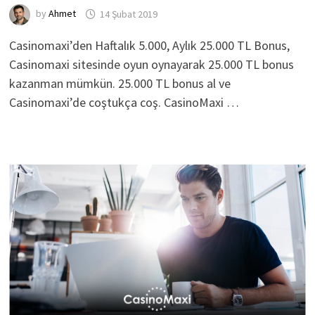
by
Ahmet
14 Şubat 2019
Casinomaxi’den Haftalık 5.000, Aylık 25.000 TL Bonus,
Casinomaxi sitesinde oyun oynayarak 25.000 TL bonus
kazanman mümkün. 25.000 TL bonus al ve
Casinomaxi’de coştukça coş. CasinoMaxi …