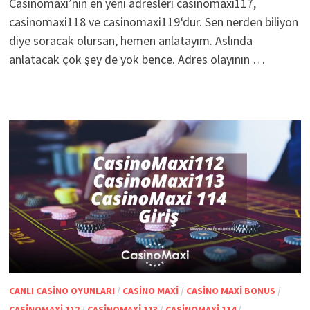
Casinomaxi’nin en yeni adresleri casinomaxi117,
casinomaxi118 ve casinomaxi119‘dur. Sen nerden biliyon
diye soracak olursan, hemen anlatayım. Aslında
anlatacak çok şey de yok bence. Adres olayının …
CANLI CASINO OYUNLARI
/
CASINO MAXI
/
CASINO MAXI BONUS
/
CASINOMAXI 112
/
CASINOMAXI 113
/
CASINOMAXI 114
/