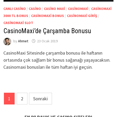
CANLI CASINO
/
CASINO
/
CASINO MAXI
/
CASINOMAXI
/
CASINOMAXI
3000 TL BONUS
/
CASINOMAXI BONUS
/
CASINOMAXI GIRIŞ
/
CASINOMAXI SLOT
CasinoMaxi’de Çarşamba Bonusu
by
Ahmet
23 Ocak 2019
CasinoMaxi Sitesinde çarşamba bonusu ile haftanın
ortasında çok sağlam bir bonus sağanağı yaşayacaksın.
Casinomaxi bonusları ile tüm haftan iyi geçsin.
Yazı
1
2
Sonraki
sayfalaması