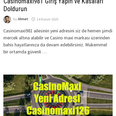
Casinomaxi981 Giriş Yapın ve Kasaları
Doldurun
by
Ahmet
14 Kasım 2025
Casinomaxi981 ailesinin yeni adresini siz de hemen şimdi
mercek altına alabilir ve Casino maxi markası üzerinden
bahis hayatlarınıza da devam edebilirsiniz. Mükemmel
bir ortamda güvenli …