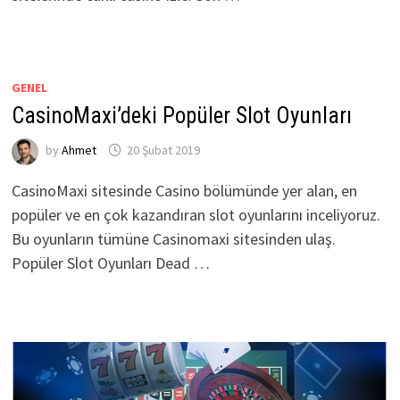
GENEL
CasinoMaxi’deki Popüler Slot Oyunları
by
Ahmet
20 Şubat 2019
CasinoMaxi sitesinde Casino bölümünde yer alan, en
popüler ve en çok kazandıran slot oyunlarını inceliyoruz.
Bu oyunların tümüne Casinomaxi sitesinden ulaş.
Popüler Slot Oyunları Dead …