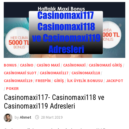
BONUS
/
CASINO
/
CASINO MAXI
/
CASINOMAXI
/
CASINOMAXI GIRIŞ
/
CASINOMAXI SLOT
/
CASINOMAXI117
/
CASINOMAXI118
/
CASINOMAXI119
/
FREEPIN
/
GIRIŞ
/
ILK ÜYELIK BONUSU
/
JACKPOT
/
POKER
Casinomaxi117- Casinomaxi118 ve
Casinomaxi119 Adresleri
by
Ahmet
28 Mart 2019