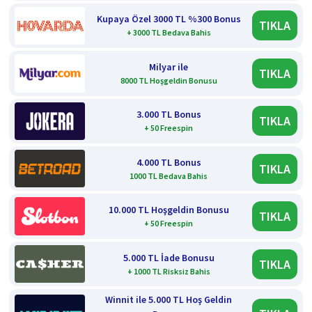
Kupaya Özel 3000 TL %300 Bonus
TIKLA
+ 3000 TL Bedava Bahis
Milyar ile
TIKLA
8000 TL Hoşgeldin Bonusu
3.000 TL Bonus
TIKLA
+ 50 Freespin
4.000 TL Bonus
TIKLA
1000 TL Bedava Bahis
10.000 TL Hoşgeldin Bonusu
TIKLA
+ 50 Freespin
5.000 TL İade Bonusu
TIKLA
+ 1000 TL Risksiz Bahis
Winnit ile 5.000 TL Hoş Geldin