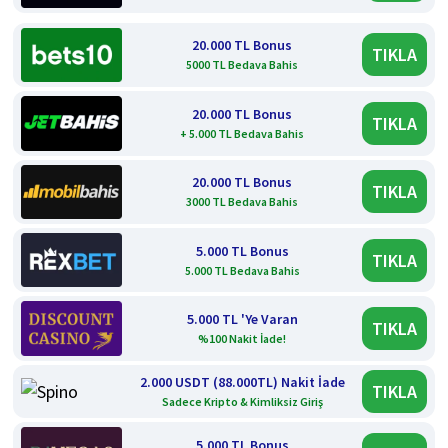
20.000 TL Bonus
TIKLA
5000 TL Bedava Bahis
20.000 TL Bonus
TIKLA
+ 5.000 TL Bedava Bahis
20.000 TL Bonus
TIKLA
3000 TL Bedava Bahis
5.000 TL Bonus
TIKLA
5.000 TL Bedava Bahis
5.000 TL 'Ye Varan
TIKLA
%100 Nakit İade!
2.000 USDT (88.000TL) Nakit İade
TIKLA
Sadece Kripto & Kimliksiz Giriş
5.000 TL Bonus