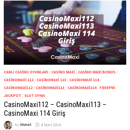
CANLI CASINO OYUNLARI
/
CASINO MAXI
/
CASINO MAXI BONUS
/
CASINOMAXI 112
/
CASINOMAXI 113
/
CASINOMAXI 114
/
CASINOMAXI112
/
CASINOMAXI113
/
CASINOMAXI114
/
FREEPIN
/
JACKPOT
/
SLOT OYNA
CasinoMaxi112 – CasinoMaxi113 –
CasinoMaxi 114 Giriş
by
Ahmet
8 Mart 2019