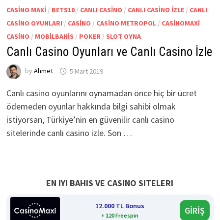
CASINO MAXI
/
BETS10
/
CANLI CASINO
/
CANLI CASINO İZLE
/
CANLI
CASINO OYUNLARI
/
CASINO
/
CASINO METROPOL
/
CASINOMAXI
CASINO
/
MOBILBAHIS
/
POKER
/
SLOT OYNA
Canlı Casino Oyunları ve Canlı Casino İzle
by
Ahmet
5 Mart 2019
Canlı casino oyunlarını oynamadan önce hiç bir ücret
ödemeden oyunlar hakkında bilgi sahibi olmak
istiyorsan, Türkiye’nin en güvenilir canlı casino
sitelerinde canlı casino izle. Son …
EN IYI BAHIS VE CASINO SITELERI
12.000 TL Bonus
GİRİŞ
+ 120 Freespin