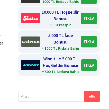
1000 TL Bedava Bahis
10.000 TL Hoşgeldin
TIKLA
Bonusu
+ 50 Freespin
5.000 TL İade
a
TIKLA
Bonusu
za
+ 1000 TL Risksiz Bahis
Winnit ile 5.000 TL
TIKLA
Hoş Geldin Bonusu
+ 500 TL Bedava Bahis
Arama: