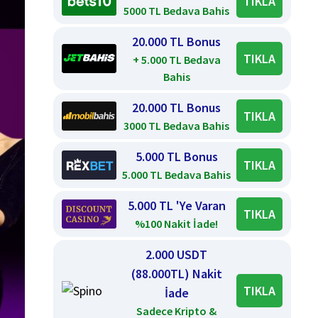
TIKLA
5000 TL Bedava Bahis
20.000 TL Bonus
TIKLA
+ 5.000 TL Bedava
Bahis
20.000 TL Bonus
TIKLA
3000 TL Bedava Bahis
5.000 TL Bonus
TIKLA
5.000 TL Bedava Bahis
5.000 TL 'Ye Varan
TIKLA
%100 Nakit İade!
2.000 USDT
(88.000TL) Nakit
TIKLA
İade
Sadece Kripto &