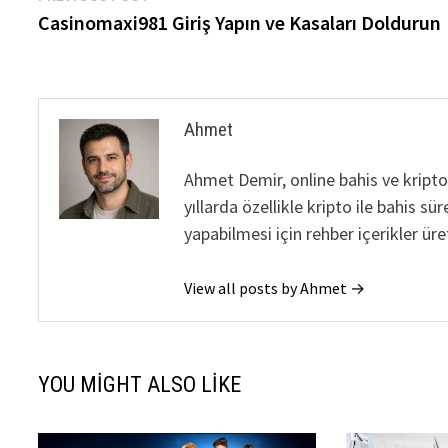
post:
Casinomaxi981 Giriş Yapın ve Kasaları Doldurun
gezinmesi
Ahmet
Ahmet Demir, online bahis ve kript
yıllarda özellikle kripto ile bahis sü
yapabilmesi için rehber içerikler üre
View all posts by Ahmet →
YOU MIGHT ALSO LIKE