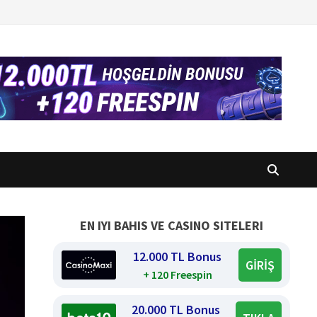
EN IYI BAHIS VE CASINO SITELERI
12.000 TL Bonus
GİRİŞ
+ 120 Freespin
20.000 TL Bonus