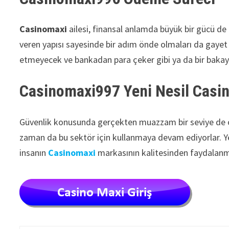
Casinomaxi
ailesi, finansal anlamda büyük bir gücü d
veren yapısı sayesinde bir adım önde olmaları da gayet
etmeyecek ve bankadan para çeker gibi ya da bir bakaya
Casinomaxi997 Yeni Nesil Casi
Güvenlik konusunda gerçekten muazzam bir seviye de old
zaman da bu sektör için kullanmaya devam ediyorlar. Yen
insanın
Casinomaxi
markasının kalitesinden faydalanmas