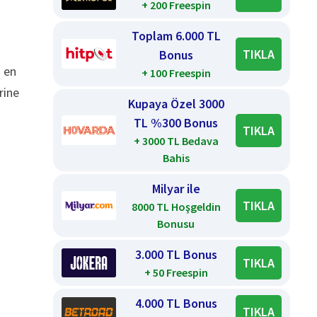
+ 200 Freespin
Toplam 6.000 TL
TIKLA
Bonus
n en
+ 100 Freespin
rine
Kupaya Özel 3000
TL %300 Bonus
TIKLA
+ 3000 TL Bedava
Bahis
Milyar ile
TIKLA
8000 TL Hoşgeldin
Bonusu
3.000 TL Bonus
TIKLA
+ 50 Freespin
4.000 TL Bonus
TIKLA