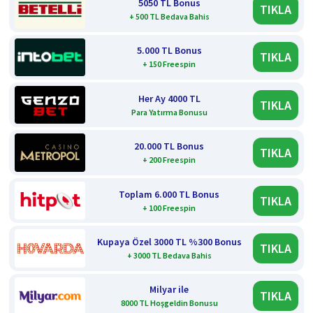
5050 TL Bonus
TIKLA
+ 500 TL Bedava Bahis
5.000 TL Bonus
TIKLA
+ 150 Freespin
Her Ay 4000 TL
TIKLA
Para Yatırma Bonusu
20.000 TL Bonus
TIKLA
+ 200 Freespin
Toplam 6.000 TL Bonus
TIKLA
+ 100 Freespin
Kupaya Özel 3000 TL %300 Bonus
TIKLA
+ 3000 TL Bedava Bahis
Milyar ile
TIKLA
8000 TL Hoşgeldin Bonusu