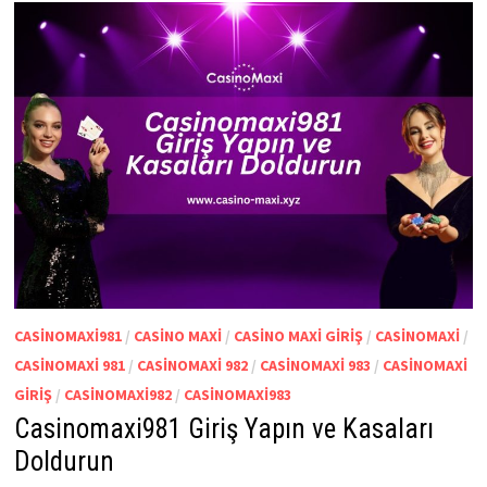
CASINOMAXI981
/
CASINO MAXI
/
CASINO MAXI GIRIŞ
/
CASINOMAXI
/
CASINOMAXI 981
/
CASINOMAXI 982
/
CASINOMAXI 983
/
CASINOMAXI
GIRIŞ
/
CASINOMAXI982
/
CASINOMAXI983
Casinomaxi981 Giriş Yapın ve Kasaları
Doldurun