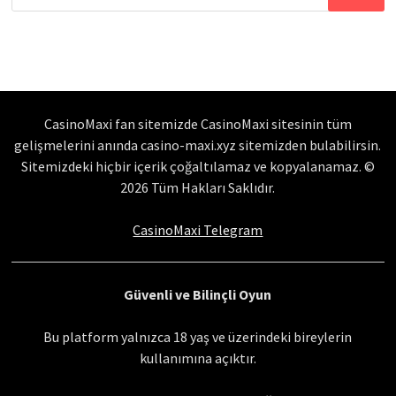
CasinoMaxi fan sitemizde CasinoMaxi sitesinin tüm
gelişmelerini anında casino-maxi.xyz sitemizden bulabilirsin.
Sitemizdeki hiçbir içerik çoğaltılamaz ve kopyalanamaz. ©
2026 Tüm Hakları Saklıdır.
CasinoMaxi Telegram
Güvenli ve Bilinçli Oyun
Bu platform yalnızca 18 yaş ve üzerindeki bireylerin
kullanımına açıktır.