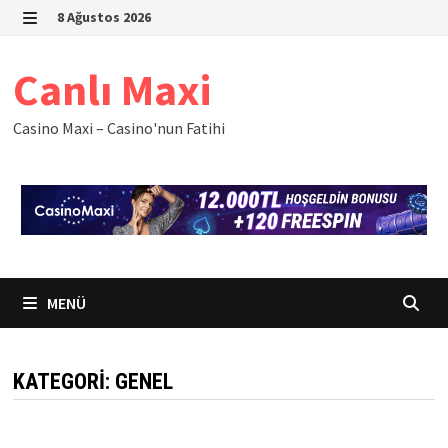
İçeriğe
8 Ağustos 2026
geç
MENÜ
Canlı Maxi
Casino Maxi – Casino'nun Fatihi
MENÜ
KATEGORI:
GENEL