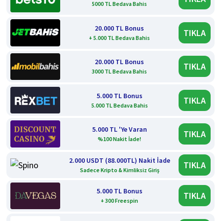
5000 TL Bedava Bahis
20.000 TL Bonus
TIKLA
+ 5.000 TL Bedava Bahis
20.000 TL Bonus
TIKLA
3000 TL Bedava Bahis
5.000 TL Bonus
TIKLA
5.000 TL Bedava Bahis
5.000 TL 'Ye Varan
TIKLA
%100 Nakit İade!
2.000 USDT (88.000TL) Nakit İade
TIKLA
Sadece Kripto & Kimliksiz Giriş
5.000 TL Bonus
TIKLA
+ 300 Freespin