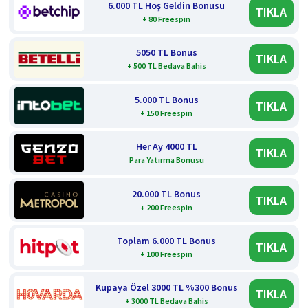
6.000 TL Hoş Geldin Bonusu
TIKLA
+ 80 Freespin
5050 TL Bonus
TIKLA
+ 500 TL Bedava Bahis
5.000 TL Bonus
TIKLA
+ 150 Freespin
Her Ay 4000 TL
TIKLA
Para Yatırma Bonusu
20.000 TL Bonus
TIKLA
+ 200 Freespin
Toplam 6.000 TL Bonus
TIKLA
+ 100 Freespin
Kupaya Özel 3000 TL %300 Bonus
TIKLA
+ 3000 TL Bedava Bahis