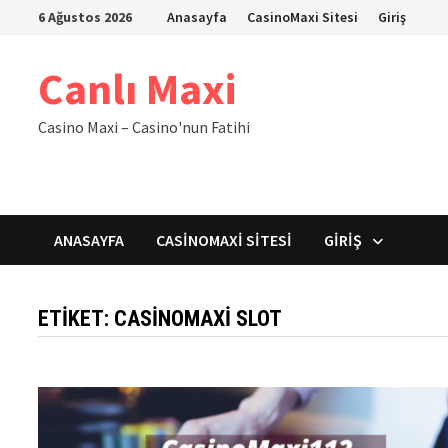
İçeriğe
6 Ağustos 2026
Anasayfa
CasinoMaxi Sitesi
Giriş
geç
Canlı Maxi
Casino Maxi – Casino'nun Fatihi
ANASAYFA
CASINOMAXI SITESI
GIRIŞ
ETIKET:
CASINOMAXI SLOT