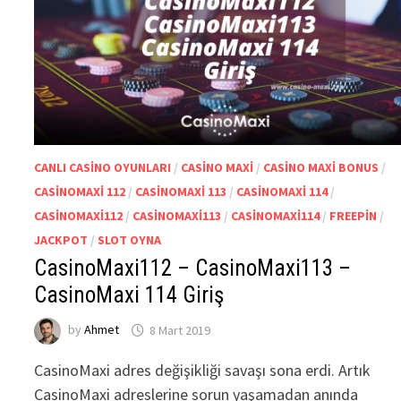
CANLI CASINO OYUNLARI
/
CASINO MAXI
/
CASINO MAXI BONUS
/
CASINOMAXI 112
/
CASINOMAXI 113
/
CASINOMAXI 114
/
CASINOMAXI112
/
CASINOMAXI113
/
CASINOMAXI114
/
FREEPIN
/
JACKPOT
/
SLOT OYNA
CasinoMaxi112 – CasinoMaxi113 –
CasinoMaxi 114 Giriş
by
Ahmet
8 Mart 2019
CasinoMaxi adres değişikliği savaşı sona erdi. Artık
CasinoMaxi adreslerine sorun yaşamadan anında