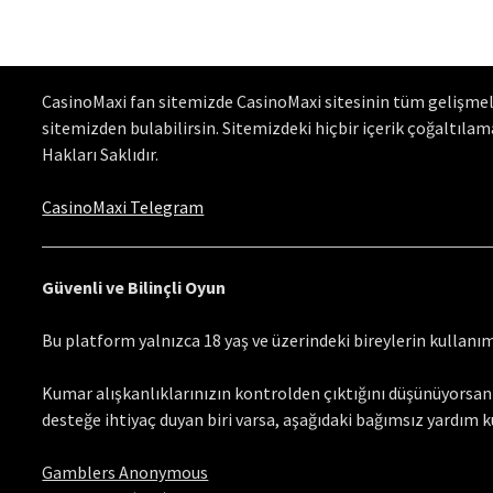
CasinoMaxi fan sitemizde CasinoMaxi sitesinin tüm gelişmel
sitemizden bulabilirsin. Sitemizdeki hiçbir içerik çoğaltı
Hakları Saklıdır.
CasinoMaxi Telegram
Güvenli ve Bilinçli Oyun
Bu platform yalnızca 18 yaş ve üzerindeki bireylerin kullanım
Kumar alışkanlıklarınızın kontrolden çıktığını düşünüyorsan
desteğe ihtiyaç duyan biri varsa, aşağıdaki bağımsız yardım k
Gamblers Anonymous