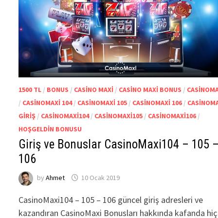
1500 TL
/
BONUS
/
CASINO MAXI
/
CASINO MAXI BONUS
/
CASINOMA
/
CASINOMAXI 104
/
CASINOMAXI 105
/
CASINOMAXI 106
/
CASINOMA
GIRIŞ
/
CASINOMAXI104
/
CASINOMAXI105
/
CASINOMAXI106
/
HOŞGELDIN BONUSU
Giriş ve Bonuslar CasinoMaxi104 – 105 
106
by
Ahmet
10 Ocak 2019
CasinoMaxi104 – 105 – 106 güncel giriş adresleri ve
kazandıran CasinoMaxi Bonusları hakkında kafanda hiç