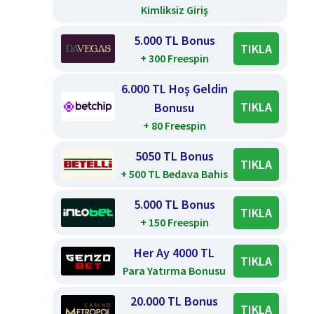
Kimliksiz Giriş
5.000 TL Bonus
TIKLA
+ 300 Freespin
6.000 TL Hoş Geldin
TIKLA
Bonusu
+ 80 Freespin
5050 TL Bonus
TIKLA
+ 500 TL Bedava Bahis
5.000 TL Bonus
TIKLA
+ 150 Freespin
Her Ay 4000 TL
TIKLA
Para Yatırma Bonusu
20.000 TL Bonus
TIKLA