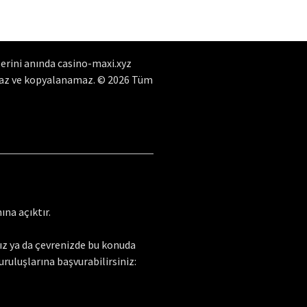
erini anında casino-maxi.xyz
lamaz ve kopyalanamaz. © 2026 Tüm
ına açıktır.
ız ya da çevrenizde bu konuda
uruluşlarına başvurabilirsiniz: