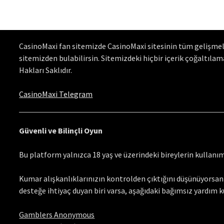
CasinoMaxi fan sitemizde CasinoMaxi sitesinin tüm gelişmel
sitemizden bulabilirsin. Sitemizdeki hiçbir içerik çoğaltı
Hakları Saklıdır.
CasinoMaxi Telegram
Güvenli ve Bilinçli Oyun
Bu platform yalnızca 18 yaş ve üzerindeki bireylerin kullanım
Kumar alışkanlıklarınızın kontrolden çıktığını düşünüyorsan
desteğe ihtiyaç duyan biri varsa, aşağıdaki bağımsız yardım k
Gamblers Anonymous