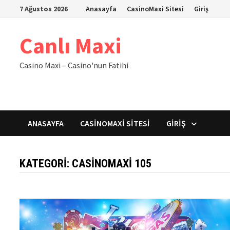
İçeriğe
7 Ağustos 2026
Anasayfa
CasinoMaxi Sitesi
Giriş
geç
Canlı Maxi
Casino Maxi – Casino'nun Fatihi
ANASAYFA
CASINOMAXI SITESI
GIRIŞ
KATEGORI:
CASINOMAXI 105