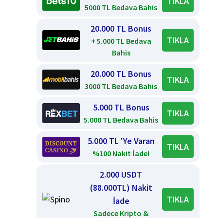
TIKLA
5000 TL Bedava Bahis
20.000 TL Bonus
TIKLA
+ 5.000 TL Bedava
Bahis
20.000 TL Bonus
TIKLA
3000 TL Bedava Bahis
5.000 TL Bonus
TIKLA
5.000 TL Bedava Bahis
5.000 TL 'Ye Varan
TIKLA
%100 Nakit İade!
2.000 USDT
(88.000TL) Nakit
TIKLA
İade
Sadece Kripto &