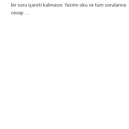
bir soru işareti kalmasın. Yazımı oku ve tüm sorularına
cevap …