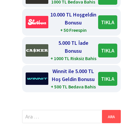
1000 TL Bedava Bahis
10.000 TL Hoşgeldin
TIKLA
Bonusu
+ 50 Freespin
5.000 TL İade
TIKLA
Bonusu
+ 1000 TL Risksiz Bahis
Winnit ile 5.000 TL
TIKLA
Hoş Geldin Bonusu
+ 500 TL Bedava Bahis
Arama: