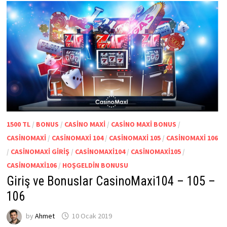
1500 TL
/
BONUS
/
CASINO MAXI
/
CASINO MAXI BONUS
/
CASINOMAXI
/
CASINOMAXI 104
/
CASINOMAXI 105
/
CASINOMAXI 106
/
CASINOMAXI GIRIŞ
/
CASINOMAXI104
/
CASINOMAXI105
/
CASINOMAXI106
/
HOŞGELDIN BONUSU
Giriş ve Bonuslar CasinoMaxi104 – 105 –
106
by
Ahmet
10 Ocak 2019