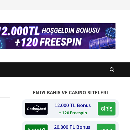
EN IYI BAHIS VE CASINO SITELERI
12.000 TL Bonus
GİRİŞ
+ 120 Freespin
20.000 TL Bonus