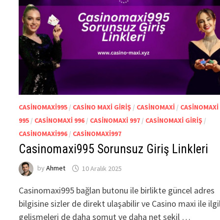
CASINOMAXI995
/
CASINO MAXI GIRIŞ
/
CASINOMAXI
/
CASINOMAXI
995
/
CASINOMAXI 996
/
CASINOMAXI 997
/
CASINOMAXI GIRIŞ
/
CASINOMAXI996
/
CASINOMAXI997
Casinomaxi995 Sorunsuz Giriş Linkleri
by
Ahmet
10 Aralık 2025
Casinomaxi995 bağlan butonu ile birlikte güncel adres
bilgisine sizler de direkt ulaşabilir ve Casino maxi ile ilgil
gelişmeleri de daha somut ve daha net şekil …