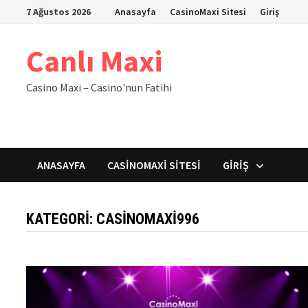
İçeriğe
7 Ağustos 2026
Anasayfa
CasinoMaxi Sitesi
Giriş
geç
Canlı Maxi
Casino Maxi – Casino'nun Fatihi
ANASAYFA
CASINOMAXI SITESI
GIRIŞ
KATEGORI:
CASINOMAXI996