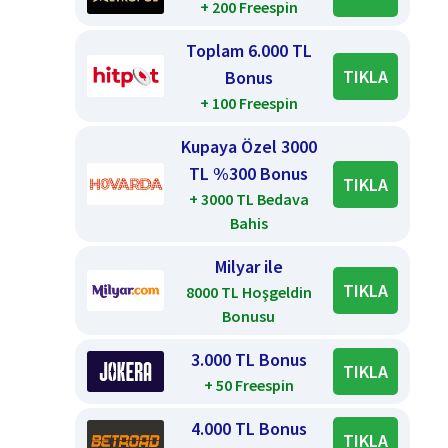
+ 200 Freespin
Toplam 6.000 TL
TIKLA
Bonus
+ 100 Freespin
Kupaya Özel 3000
TL %300 Bonus
TIKLA
+ 3000 TL Bedava
Bahis
Milyar ile
TIKLA
8000 TL Hoşgeldin
Bonusu
3.000 TL Bonus
TIKLA
+ 50 Freespin
4.000 TL Bonus
TIKLA