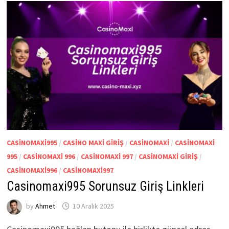
CASINOMAXI995
/
CASINO MAXI GIRIŞ
/
CASINOMAXI
/
CASINOMAXI
995
/
CASINOMAXI 996
/
CASINOMAXI 997
/
CASINOMAXI GIRIŞ
/
CASINOMAXI996
/
CASINOMAXI997
Casinomaxi995 Sorunsuz Giriş Linkleri
by
Ahmet
10 Aralık 2025