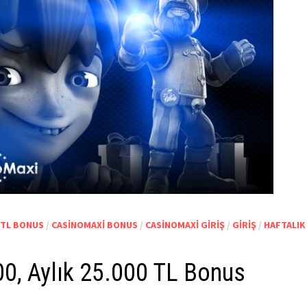
 TL BONUS
/
CASINOMAXI BONUS
/
CASINOMAXI GIRIŞ
/
GIRIŞ
/
HAFTALIK
00, Aylık 25.000 TL Bonus