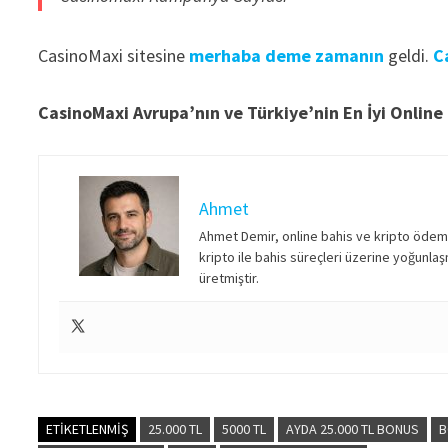
CasinoMaxi sitesine
merhaba deme zamanın
geldi.
C
CasinoMaxi Avrupa’nın ve Türkiye’nin En İyi Online
Ahmet
Ahmet Demir, online bahis ve kripto ödeme
kripto ile bahis süreçleri üzerine yoğunlaşm
üretmiştir.
ETIKETLENMIŞ
25.000 TL
5000 TL
AYDA 25.000 TL BONUS
B