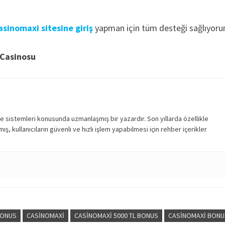
asinomaxi sitesine giriş
yapman için tüm desteği sağlıyoru
 Casinosu
 sistemleri konusunda uzmanlaşmış bir yazardır. Son yıllarda özellikle
ış, kullanıcıların güvenli ve hızlı işlem yapabilmesi için rehber içerikler
ONUS
CASINOMAXI
CASINOMAXI 5000 TL BONUS
CASINOMAXI BONU