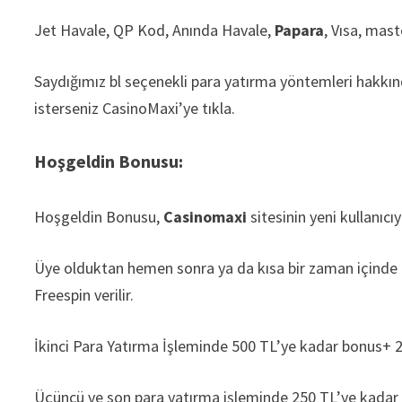
Jet Havale, QP Kod, Anında Havale,
Papara
, Vısa, mas
Saydığımız bl seçenekli para yatırma yöntemleri hakkın
isterseniz CasinoMaxi’ye tıkla.
Hoşgeldin Bonusu:
Hoşgeldin Bonusu,
Casinomaxi
sitesinin yeni kullanıcı
Üye olduktan hemen sonra ya da kısa bir zaman içinde 
Freespin verilir.
İkinci Para Yatırma İşleminde 500 TL’ye kadar bonus+ 25
Üçüncü ve son para yatırma işleminde 250 TL’ye kadar 