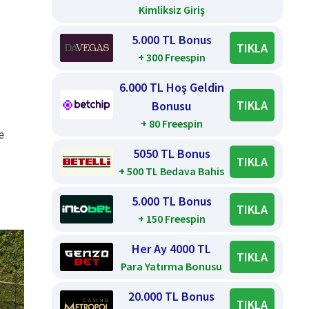
Kimliksiz Giriş
5.000 TL Bonus
TIKLA
+ 300 Freespin
6.000 TL Hoş Geldin
TIKLA
Bonusu
+ 80 Freespin
e
5050 TL Bonus
TIKLA
+ 500 TL Bedava Bahis
5.000 TL Bonus
TIKLA
+ 150 Freespin
Her Ay 4000 TL
TIKLA
Para Yatırma Bonusu
20.000 TL Bonus
TIKLA