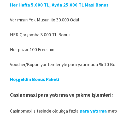
Her Hafta 5.000 TL, Ayda 25.000 TL Maxi Bonus
Var mısın Yok Musun ile 30.000 Ödül
HER Çarşamba 3.000 TL Bonus
Her pazar 100 Freespin
Voucher/Kupon yöntemleriyle para yatırmada % 10 Bo
Hoşgeldin Bonus Paketi
Casinomaxi para yatırma ve çekme işlemleri:
Casinomaxi sitesinde oldukça fazla
para yatırma
meto