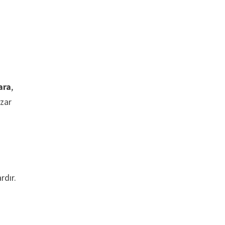
ara
,
uzar
rdır.