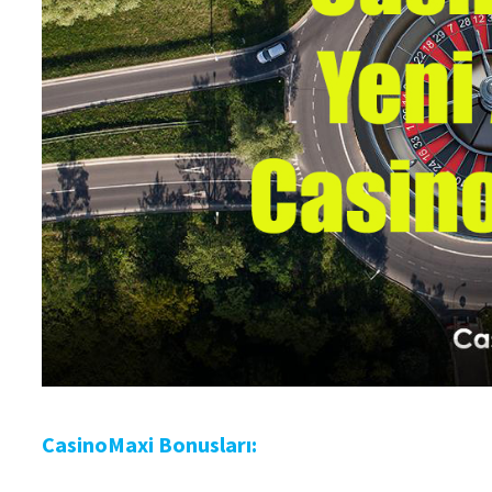
CasinoMaxi Bonusları: