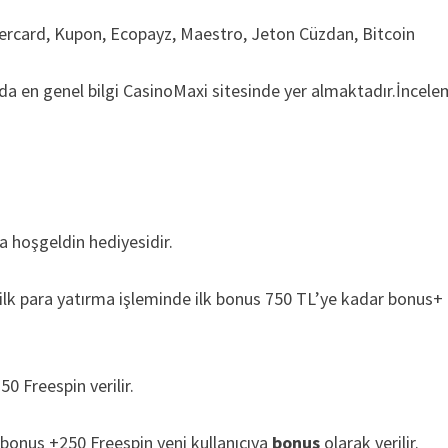
tercard, Kupon, Ecopayz, Maestro, Jeton Cüzdan, Bitcoin
da en genel bilgi CasinoMaxi sitesinde yer almaktadır.İncel
ya hoşgeldin hediyesidir.
ilk para yatırma işleminde ilk bonus 750 TL’ye kadar bonus+
0 Freespin verilir.
bonus +250 Freespin yeni kullanıcıya
bonus
olarak verilir.