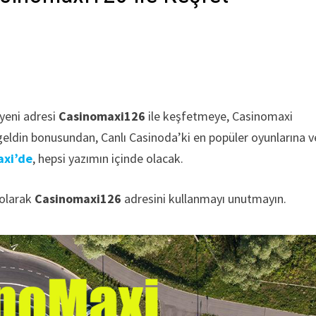
 yeni adresi
Casinomaxi126
ile keşfetmeye, Casinomaxi
eldin bonusundan, Canlı Casinoda’ki en popüler oyunlarına v
axi’de
, hepsi yazımın içinde olacak.
 olarak
Casinomaxi126
adresini kullanmayı unutmayın.