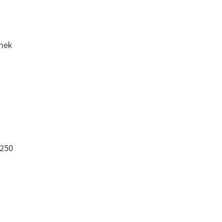
emek
 250