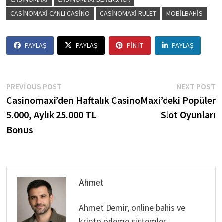
CASINOMAXI CANLI CASINO
CASINOMAXI RULET
MOBILBAHIS
PAYLAŞ
PAYLAŞ
PIN IT
PAYLAŞ
Yazı
Previous
N
PREVIOUS POST
NEXT POST
post:
p
Casinomaxi’den Haftalık
CasinoMaxi’deki Popüler
gezinmesi
5.000, Aylık 25.000 TL
Slot Oyunları
Bonus
Ahmet
Ahmet Demir, online bahis ve
kripto ödeme sistemleri