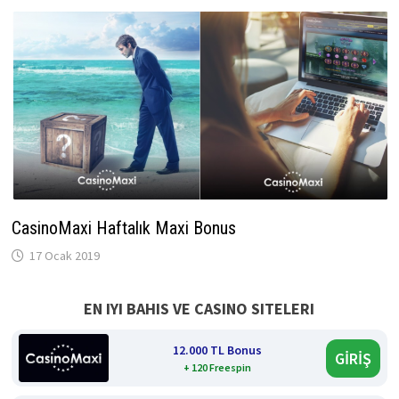
CasinoMaxi Haftalık Maxi Bonus
17 Ocak 2019
EN IYI BAHIS VE CASINO SITELERI
12.000 TL Bonus
GİRİŞ
+ 120 Freespin