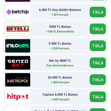
6.000 TL Hoş Geldin Bonusu
TIKLA
+ 80 Freespin
5050 TL Bonus
TIKLA
+ 500 TL Bedava Bahis
5.000 TL Bonus
TIKLA
+ 150 Freespin
Her Ay 4000 TL
TIKLA
Para Yatırma Bonusu
20.000 TL Bonus
TIKLA
+ 200 Freespin
Toplam 6.000 TL Bonus
TIKLA
+ 100 Freespin