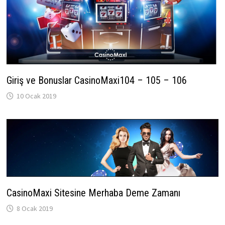
Giriş ve Bonuslar CasinoMaxi104 – 105 – 106
10 Ocak 2019
CasinoMaxi Sitesine Merhaba Deme Zamanı
8 Ocak 2019