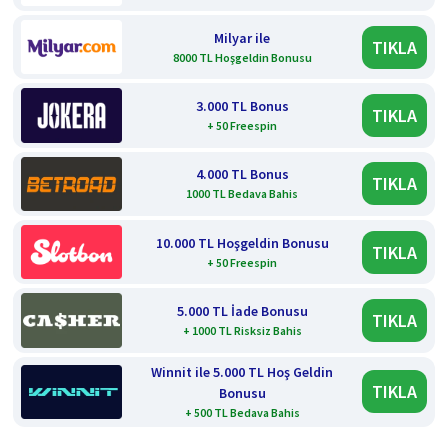
Milyar ile
TIKLA
8000 TL Hoşgeldin Bonusu
3.000 TL Bonus
TIKLA
+ 50 Freespin
4.000 TL Bonus
TIKLA
1000 TL Bedava Bahis
10.000 TL Hoşgeldin Bonusu
TIKLA
+ 50 Freespin
5.000 TL İade Bonusu
TIKLA
+ 1000 TL Risksiz Bahis
Winnit ile 5.000 TL Hoş Geldin
TIKLA
Bonusu
+ 500 TL Bedava Bahis