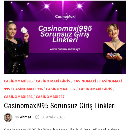
CASINOMAXI995
/
CASINO MAXI GIRIŞ
/
CASINOMAXI
/
CASINOMAXI
995
/
CASINOMAXI 996
/
CASINOMAXI 997
/
CASINOMAXI GIRIŞ
/
CASINOMAXI996
/
CASINOMAXI997
Casinomaxi995 Sorunsuz Giriş Linkleri
by
Ahmet
10 Aralık 2025