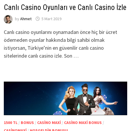
Canlı Casino Oyunları ve Canlı Casino İzle
by
Ahmet
5 Mart 2019
Canlı casino oyunlarını oynamadan önce hiç bir ücret
ödemeden oyunlar hakkında bilgi sahibi olmak
istiyorsan, Türkiye’nin en güvenilir canlı casino
sitelerinde canlı casino izle. Son …
1500 TL
/
BONUS
/
CASINO MAXI
/
CASINO MAXI BONUS
/
CASINOMAXI
/
HOŞGELDIN BONUSU