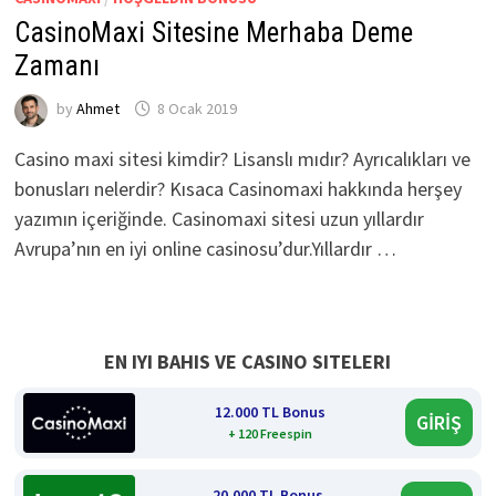
CasinoMaxi Sitesine Merhaba Deme
Zamanı
by
Ahmet
8 Ocak 2019
Casino maxi sitesi kimdir? Lisanslı mıdır? Ayrıcalıkları ve
bonusları nelerdir? Kısaca Casinomaxi hakkında herşey
yazımın içeriğinde. Casinomaxi sitesi uzun yıllardır
Avrupa’nın en iyi online casinosu’dur.Yıllardır …
EN IYI BAHIS VE CASINO SITELERI
12.000 TL Bonus
GİRİŞ
+ 120 Freespin
20.000 TL Bonus